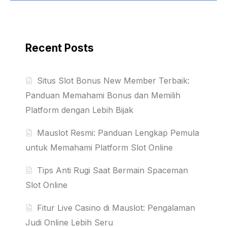
Recent Posts
Situs Slot Bonus New Member Terbaik:
Panduan Memahami Bonus dan Memilih
Platform dengan Lebih Bijak
Mauslot Resmi: Panduan Lengkap Pemula
untuk Memahami Platform Slot Online
Tips Anti Rugi Saat Bermain Spaceman
Slot Online
Fitur Live Casino di Mauslot: Pengalaman
Judi Online Lebih Seru