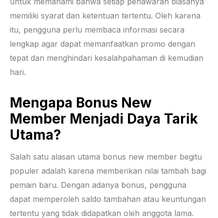
untuk memahami bahwa setiap penawaran biasanya
memiliki syarat dan ketentuan tertentu. Oleh karena
itu, pengguna perlu membaca informasi secara
lengkap agar dapat memanfaatkan promo dengan
tepat dan menghindari kesalahpahaman di kemudian
hari.
Mengapa Bonus New
Member Menjadi Daya Tarik
Utama?
Salah satu alasan utama bonus new member begitu
populer adalah karena memberikan nilai tambah bagi
pemain baru. Dengan adanya bonus, pengguna
dapat memperoleh saldo tambahan atau keuntungan
tertentu yang tidak didapatkan oleh anggota lama.