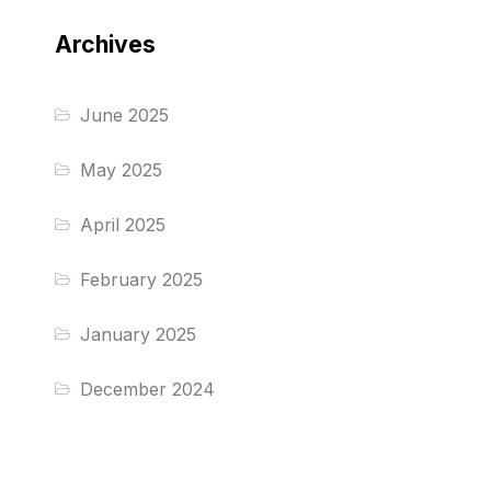
Archives
June 2025
May 2025
April 2025
February 2025
January 2025
December 2024