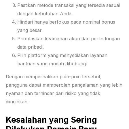
Pastikan metode transaksi yang tersedia sesuai
dengan kebutuhan Anda.
Hindari hanya berfokus pada nominal bonus
yang besar.
Prioritaskan keamanan akun dan perlindungan
data pribadi.
Pilih platform yang menyediakan layanan
bantuan yang mudah dihubungi.
Dengan memperhatikan poin-poin tersebut,
pengguna dapat memperoleh pengalaman yang lebih
nyaman dan terhindar dari risiko yang tidak
diinginkan.
Kesalahan yang Sering