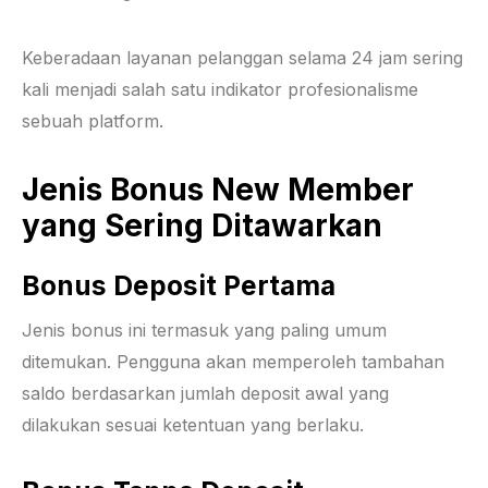
Keberadaan layanan pelanggan selama 24 jam sering
kali menjadi salah satu indikator profesionalisme
sebuah platform.
Jenis Bonus New Member
yang Sering Ditawarkan
Bonus Deposit Pertama
Jenis bonus ini termasuk yang paling umum
ditemukan. Pengguna akan memperoleh tambahan
saldo berdasarkan jumlah deposit awal yang
dilakukan sesuai ketentuan yang berlaku.