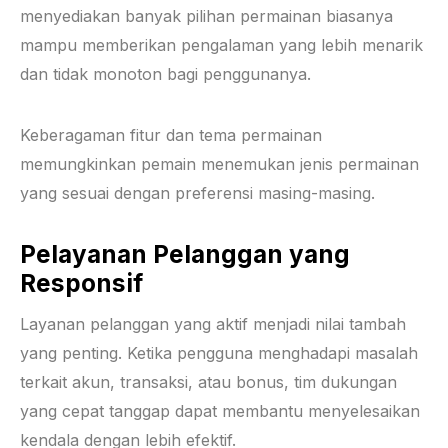
menyediakan banyak pilihan permainan biasanya
mampu memberikan pengalaman yang lebih menarik
dan tidak monoton bagi penggunanya.
Keberagaman fitur dan tema permainan
memungkinkan pemain menemukan jenis permainan
yang sesuai dengan preferensi masing-masing.
Pelayanan Pelanggan yang
Responsif
Layanan pelanggan yang aktif menjadi nilai tambah
yang penting. Ketika pengguna menghadapi masalah
terkait akun, transaksi, atau bonus, tim dukungan
yang cepat tanggap dapat membantu menyelesaikan
kendala dengan lebih efektif.